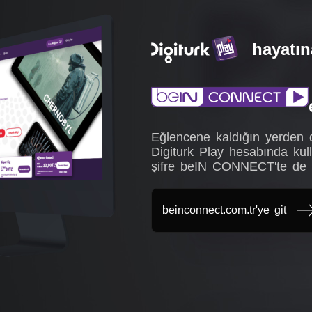
hayatına
Eğlencene kaldığın yerden 
Digiturk Play hesabında kul
şifre beIN CONNECT'te de g
beinconnect.com.tr'ye git